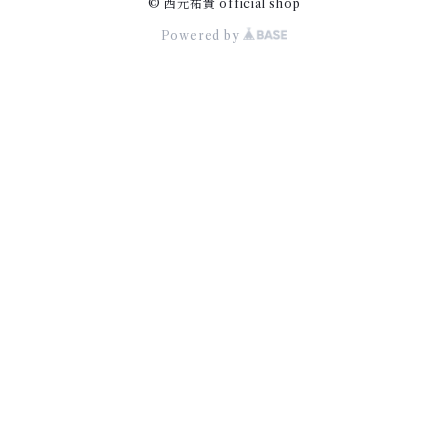
© 西元祐貴 official shop
Powered by