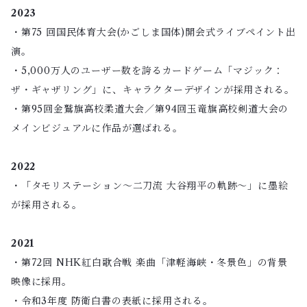
2023
・第75 回国民体育大会(かごしま国体)開会式ライブペイント出
演。
・5,000万人のユーザー数を誇るカードゲーム「マジック：
ザ・ギャザリング」に、キャラクターデザインが採用される。
・第95回金鷲旗高校柔道大会／第94回玉竜旗高校剣道大会の
メインビジュアルに作品が選ばれる。
2022
・「タモリステーション～二刀流 大谷翔平の軌跡～」に墨絵
が採用される。
2021
・第72回 NHK紅白歌合戦 楽曲「津軽海峡・冬景色」の背景
映像に採用。
・令和3年度 防衛白書の表紙に採用される。