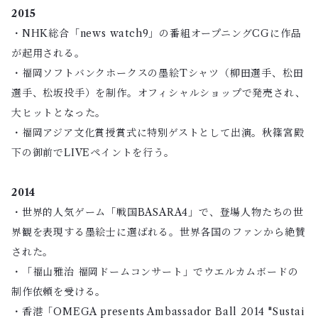
2015
・NHK総合「news watch9」の番組オープニングCGに作品
が起用される。
・福岡ソフトバンクホークスの墨絵Tシャツ（柳田選手、松田
選手、松坂投手）を制作。オフィシャルショップで発売され、
大ヒットとなった。
・福岡アジア文化賞授賞式に特別ゲストとして出演。秋篠宮殿
下の御前でLIVEペイントを行う。
2014
・世界的人気ゲーム「戦国BASARA4」で、登場人物たちの世
界観を表現する墨絵士に選ばれる。世界各国のファンから絶賛
された。
・「福山雅治 福岡ドームコンサート」でウエルカムボードの
制作依頼を受ける。
・香港「OMEGA presents Ambassador Ball 2014 "Sustai