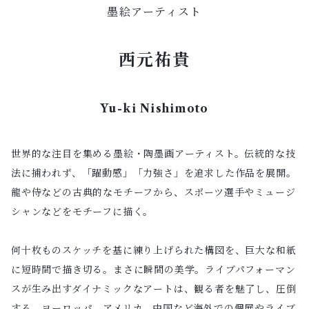
墨絵アーティスト
西元祐貴
Yu-ki Nishimoto
世界的な注目を集める墨絵・陶墨画アーティスト。伝統的な技
法に捕われず、「躍動感」「力強さ」を追求した作品を展開。
龍や侍などの古典的なモチーフから、スポーツ選手やミュージ
シャンなどをモチーフに描く。
何十枚ものスケッチを基に練り上げられた構図を、巨大な和紙
に短時間で描き切る。まさに瞬間の美学。ライブパフォーマン
スが生み出すダイナミックなアートは、観る者を魅了し、圧倒
する。ヨーロッパ、アメリカ、中国など海外での個展やライブ