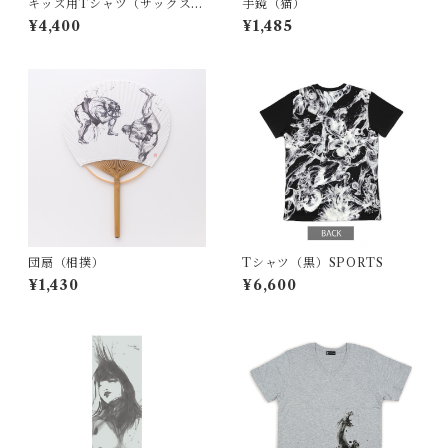
キッズ用Tシャツ（サックス）
手鏡（猫）
T.Rex
¥4,400
¥1,485
団扇（相撲）
Tシャツ（黒）SPORTS
¥1,430
¥6,600