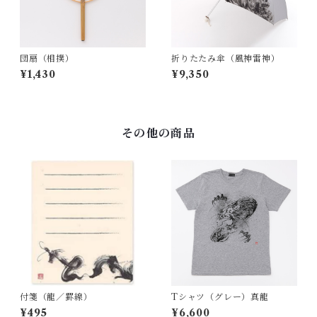
団扇（相撲）
折りたたみ傘（風神雷神）
¥1,430
¥9,350
その他の商品
付箋（龍／罫線）
Tシャツ（グレー）真龍
¥495
¥6,600