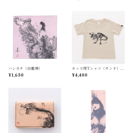
ハンカチ（白龍神）
キッズ用Tシャツ（サンド）T.
Rex
¥1,650
¥4,400