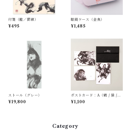
付箋（龍／罫線）
眼鏡ケース（金魚）
¥495
¥1,485
ストール（グレー）
ポストカード：A（鶴 / 猿 /
馬）
¥19,800
¥1,100
Category