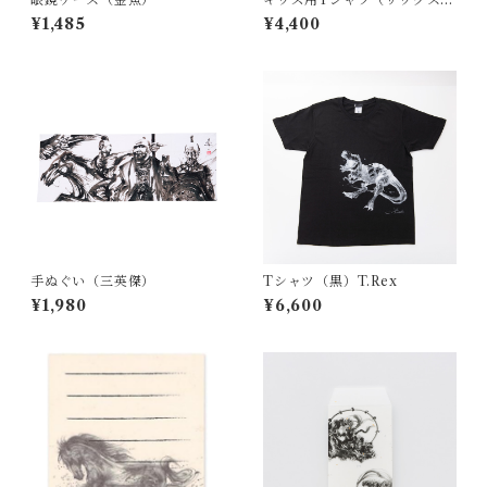
T.Rex
¥1,485
¥4,400
手ぬぐい（三英傑）
Tシャツ（黒）T.Rex
¥1,980
¥6,600