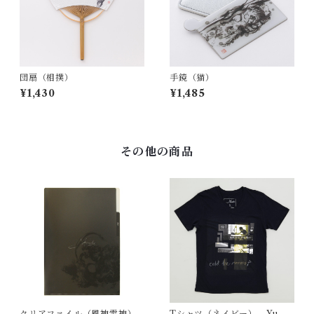
団扇（相撲）
手鏡（猫）
¥1,430
¥1,485
その他の商品
クリアファイル（風神雷神）
Tシャツ（ネイビー） Yu-ki