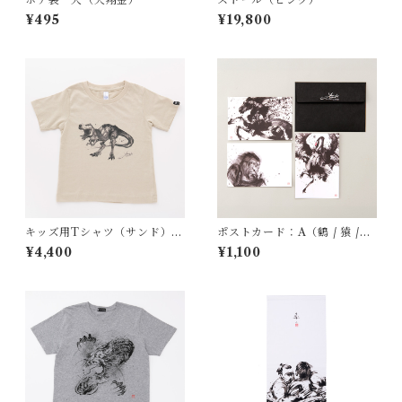
¥495
¥19,800
キッズ用Tシャツ（サンド）T.
ポストカード：A（鶴 / 猿 /
Rex
馬）
¥4,400
¥1,100