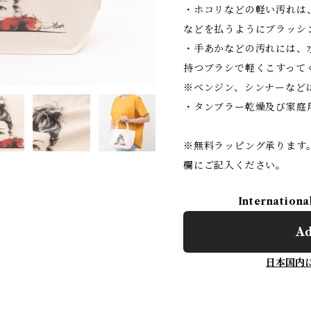
・ホコリなどの軽い汚れは
などを払うようにブラッシ
・手あかなどの汚れには、
持つブラシで軽くこすって
※ベンジン、シンナーなど
・タンブラー乾燥及び家庭
※無料ラッピング承ります
欄にご記入ください。
Internationa
Ad
日本国内