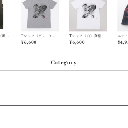
（風神
Tシャツ（グレー）真
Tシャツ（白）真龍
ニッ
龍
¥6,600
¥6,600
¥4,9
Category