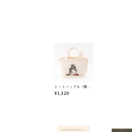
トートバッグA（横・
S）
¥1,320