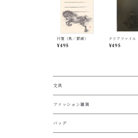
付箋（馬／罫線）
クリアファイル
雷神）
¥495
¥495
文具
ファッション雑貨
バッグ