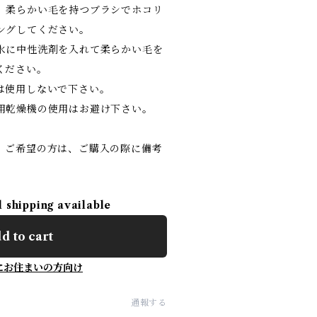
、柔らかい毛を持つブラシでホコリ
ングしてください。
水に中性洗剤を入れて柔らかい毛を
ください。
は使用しないで下さい。
用乾燥機の使用はお避け下さい。
。ご希望の方は、ご購入の際に備考
l shipping available
d to cart
にお住まいの方向け
通報する