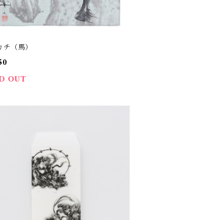
カチ（馬）
50
D OUT