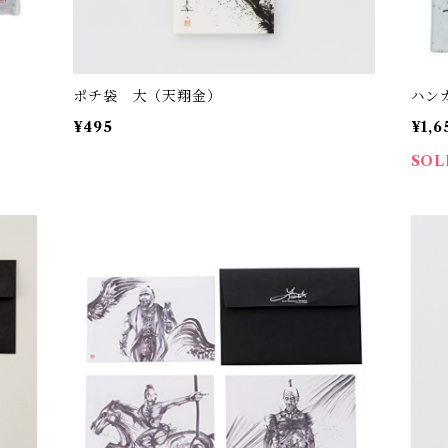
ポチ袋 大（天翔金）
ハン
¥495
¥1,6
SOL