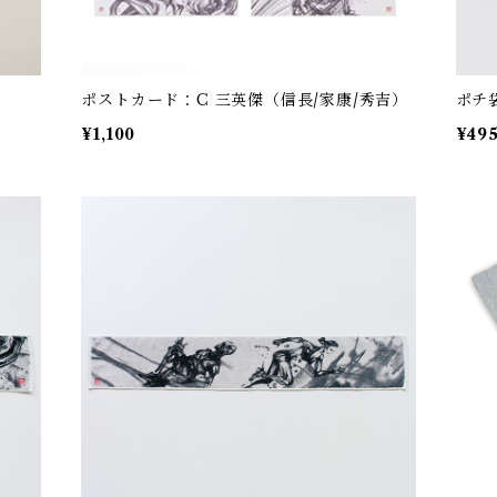
ポストカード：C 三英傑（信長/家康/秀吉）
ポチ
¥1,100
¥49